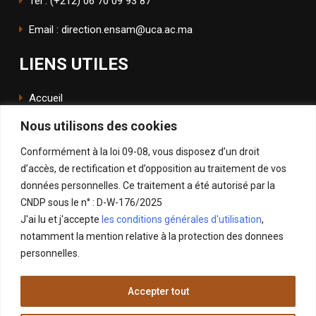
Tél : (+212) 06 70 09 93 87
Email : direction.ensam@uca.ac.ma
LIENS UTILES
Accueil
Nous utilisons des cookies
L'école
Conformément à la loi 09-08, vous disposez d’un droit
ENSApp
d’accès, de rectification et d’opposition au traitement de vos
données personnelles. Ce traitement a été autorisé par la
SUIVEZ NOUS
CNDP sous le n° : D-W-176/2025
J'ai lu et j'accepte
les conditions générales d'utilisation
,
Facebook
notamment la mention relative à la protection des donnees
Instagram
personnelles.
LinkedIn
Accepter tout
X