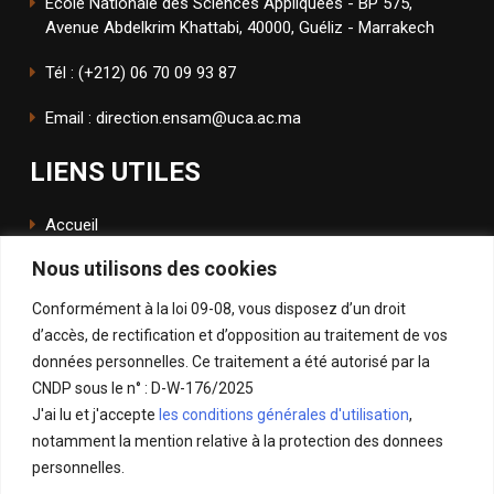
Ecole Nationale des Sciences Appliquées - BP 575,
Avenue Abdelkrim Khattabi, 40000, Guéliz - Marrakech
Tél : (+212) 06 70 09 93 87
Email : direction.ensam@uca.ac.ma
LIENS UTILES
Accueil
Nous utilisons des cookies
L'école
Conformément à la loi 09-08, vous disposez d’un droit
ENSApp
d’accès, de rectification et d’opposition au traitement de vos
données personnelles. Ce traitement a été autorisé par la
SUIVEZ NOUS
CNDP sous le n° : D-W-176/2025
J'ai lu et j'accepte
les conditions générales d'utilisation
,
Facebook
notamment la mention relative à la protection des donnees
Instagram
personnelles.