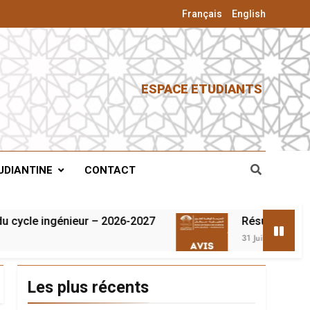
Français
English
ESPACE ETUDIANTS
UDIANTINE
CONTACT
cle ingénieur – 2026-2027
Résultats du conco
31 Juillet 2026
Les plus récents