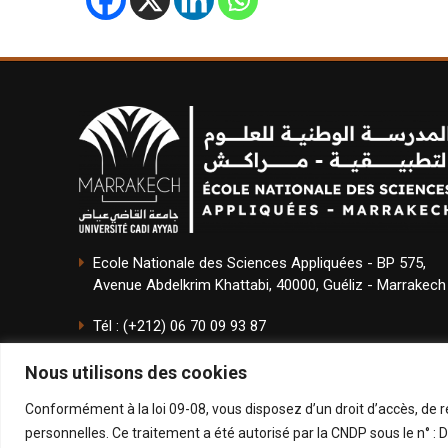
Ecole Nationale des Sciences Appliquées - BP 575,
Avenue Abdelkrim Khattabi, 40000, Guéliz - Marrakech
Tél : (+212) 06 70 09 93 87
Email : direction.ensam@uca.ac.ma
Nous utilisons des cookies
Conformément à la loi 09-08, vous disposez d’un droit d’accès, de r
personnelles. Ce traitement a été autorisé par la CNDP sous le n° 