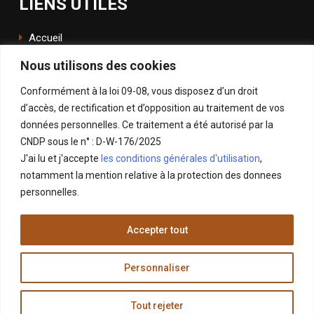
LIENS UTILES
Accueil
Nous utilisons des cookies
L'école
Conformément à la loi 09-08, vous disposez d’un droit
ENSApp
d’accès, de rectification et d’opposition au traitement de vos
données personnelles. Ce traitement a été autorisé par la
SUIVEZ NOUS
CNDP sous le n° : D-W-176/2025
J'ai lu et j'accepte
les conditions générales d'utilisation
,
Facebook
notamment la mention relative à la protection des donnees
Instagram
personnelles.
LinkedIn
Accepter tout
X
Personnaliser
Tout rejeter