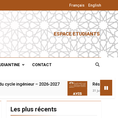
Français
English
ESPACE ETUDIANTS
UDIANTINE
CONTACT
ycle ingénieur – 2026-2027
Résultats du conc
31 Juillet 2026
Les plus récents