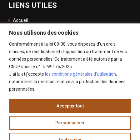
LIENS UTILES
Accueil
Nous utilisons des cookies
L'école
Conformément à la loi 09-08, vous disposez d’un droit
ENSApp
d’accès, de rectification et d’opposition au traitement de vos
données personnelles. Ce traitement a été autorisé par la
SUIVEZ NOUS
CNDP sous le n° : D-W-176/2025
J'ai lu et j'accepte
les conditions générales d'utilisation
,
Facebook
notamment la mention relative à la protection des donnees
Instagram
personnelles.
LinkedIn
Accepter tout
X
Personnaliser
Tout rejeter