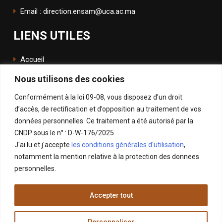
Email : direction.ensam@uca.ac.ma
LIENS UTILES
Accueil
Nous utilisons des cookies
L'école
Conformément à la loi 09-08, vous disposez d’un droit
ENSApp
d’accès, de rectification et d’opposition au traitement de vos
données personnelles. Ce traitement a été autorisé par la
SUIVEZ NOUS
CNDP sous le n° : D-W-176/2025
J'ai lu et j'accepte
les conditions générales d'utilisation
,
Facebook
notamment la mention relative à la protection des donnees
Instagram
personnelles.
LinkedIn
Accepter tout
X
Personnaliser