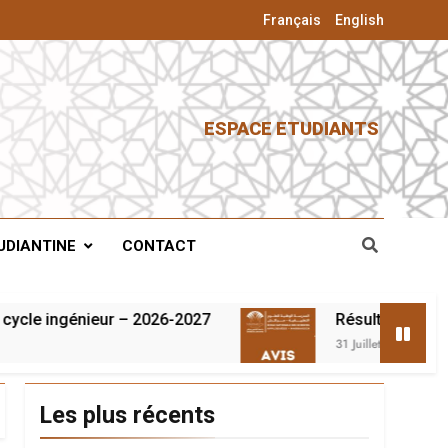
Français
English
ESPACE ETUDIANTS
UDIANTINE
CONTACT
le ingénieur – 2026-2027
Résultats du concou
31 Juillet 2026
Les plus récents