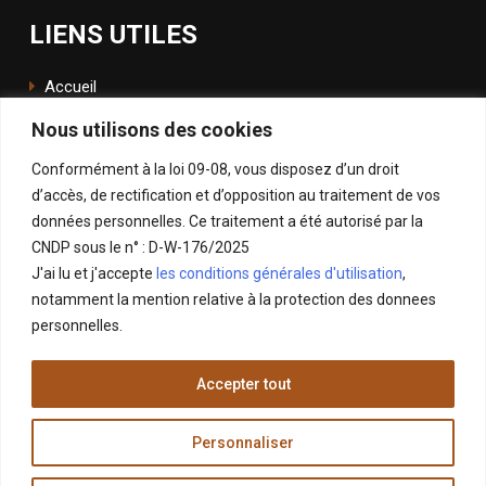
LIENS UTILES
Accueil
Nous utilisons des cookies
L'école
Conformément à la loi 09-08, vous disposez d’un droit
ENSApp
d’accès, de rectification et d’opposition au traitement de vos
données personnelles. Ce traitement a été autorisé par la
SUIVEZ NOUS
CNDP sous le n° : D-W-176/2025
J'ai lu et j'accepte
les conditions générales d'utilisation
,
Facebook
notamment la mention relative à la protection des donnees
Instagram
personnelles.
LinkedIn
Accepter tout
X
Personnaliser