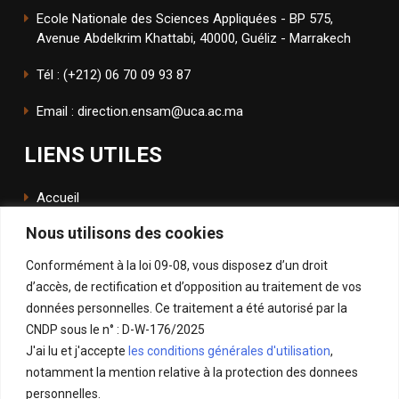
Ecole Nationale des Sciences Appliquées - BP 575,
Avenue Abdelkrim Khattabi, 40000, Guéliz - Marrakech
Tél : (+212) 06 70 09 93 87
Email : direction.ensam@uca.ac.ma
LIENS UTILES
Accueil
Nous utilisons des cookies
L'école
Conformément à la loi 09-08, vous disposez d’un droit
ENSApp
d’accès, de rectification et d’opposition au traitement de vos
données personnelles. Ce traitement a été autorisé par la
SUIVEZ NOUS
CNDP sous le n° : D-W-176/2025
J'ai lu et j'accepte
les conditions générales d'utilisation
,
Facebook
notamment la mention relative à la protection des donnees
Instagram
personnelles.