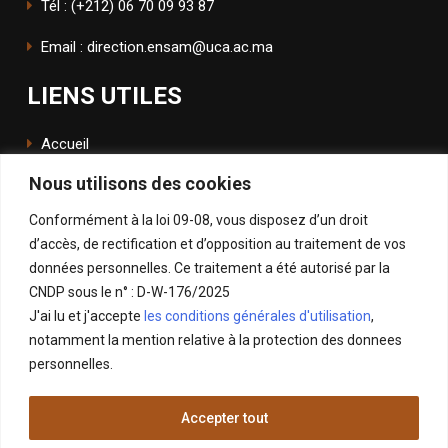
Tél : (+212) 06 70 09 93 87
Email : direction.ensam@uca.ac.ma
LIENS UTILES
Accueil
Nous utilisons des cookies
L'école
Conformément à la loi 09-08, vous disposez d’un droit
ENSApp
d’accès, de rectification et d’opposition au traitement de vos
données personnelles. Ce traitement a été autorisé par la
SUIVEZ NOUS
CNDP sous le n° : D-W-176/2025
J'ai lu et j'accepte
les conditions générales d'utilisation
,
Facebook
notamment la mention relative à la protection des donnees
Instagram
personnelles.
LinkedIn
Accepter tout
X