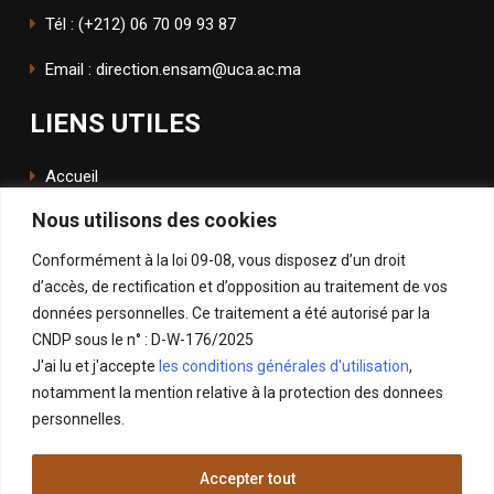
Tél : (+212) 06 70 09 93 87
Email : direction.ensam@uca.ac.ma
LIENS UTILES
Accueil
Nous utilisons des cookies
L'école
Conformément à la loi 09-08, vous disposez d’un droit
ENSApp
d’accès, de rectification et d’opposition au traitement de vos
données personnelles. Ce traitement a été autorisé par la
SUIVEZ NOUS
CNDP sous le n° : D-W-176/2025
J'ai lu et j'accepte
les conditions générales d'utilisation
,
Facebook
notamment la mention relative à la protection des donnees
Instagram
personnelles.
LinkedIn
Accepter tout