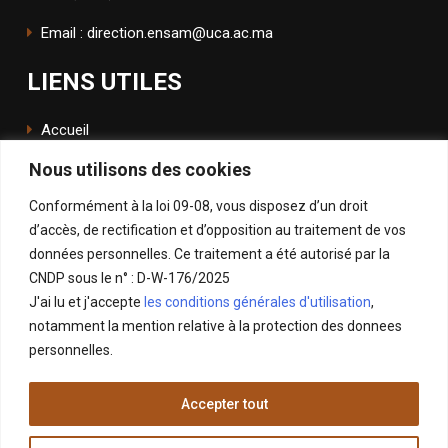
Email : direction.ensam@uca.ac.ma
LIENS UTILES
Accueil
Nous utilisons des cookies
L'école
Conformément à la loi 09-08, vous disposez d’un droit
ENSApp
d’accès, de rectification et d’opposition au traitement de vos
données personnelles. Ce traitement a été autorisé par la
SUIVEZ NOUS
CNDP sous le n° : D-W-176/2025
J'ai lu et j'accepte
les conditions générales d'utilisation
,
Facebook
notamment la mention relative à la protection des donnees
Instagram
personnelles.
LinkedIn
Accepter tout
X