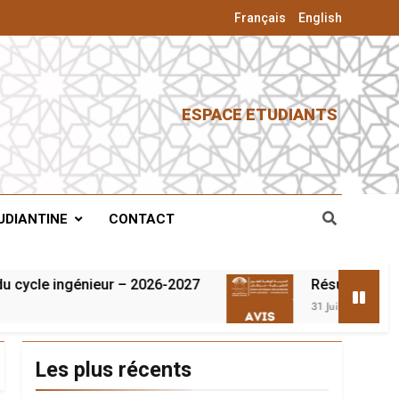
Français
English
ESPACE ETUDIANTS
UDIANTINE
CONTACT
cle ingénieur – 2026-2027
Résultats du conco
31 Juillet 2026
Les plus récents