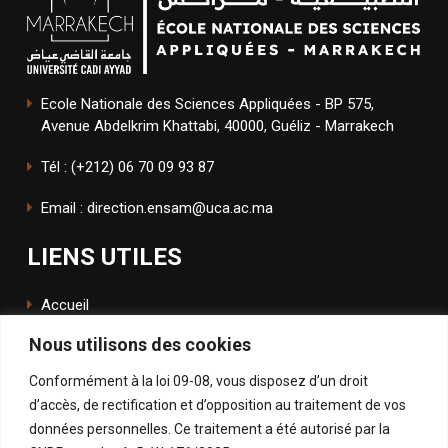
Ecole Nationale des Sciences Appliquées - BP 575,
Avenue Abdelkrim Khattabi, 40000, Guéliz - Marrakech
Tél : (+212) 06 70 09 93 87
Email : direction.ensam@uca.ac.ma
LIENS UTILES
Accueil
Nous utilisons des cookies
L'école
Conformément à la loi 09-08, vous disposez d’un droit
ENSApp
d’accès, de rectification et d’opposition au traitement de vos
données personnelles. Ce traitement a été autorisé par la
SUIVEZ NOUS