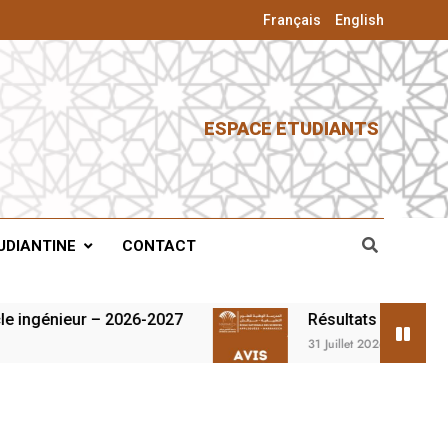
Français
English
ESPACE ETUDIANTS
UDIANTINE
CONTACT
énieur – 2026-2027
Résultats du concours d’
31 Juillet 2026