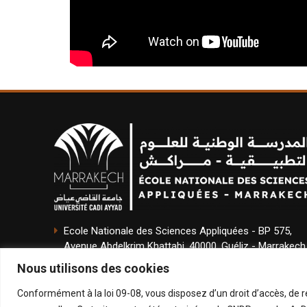
Ecole Nationale des Sciences Appliquées - BP 575,
Avenue Abdelkrim Khattabi, 40000, Guéliz - Marrakech
Nous utilisons des cookies
Tél : (+212) 06 70 09 93 87
Conformément à la loi 09-08, vous disposez d’un droit d’accès, de r
Email : direction.ensam@uca.ac.ma