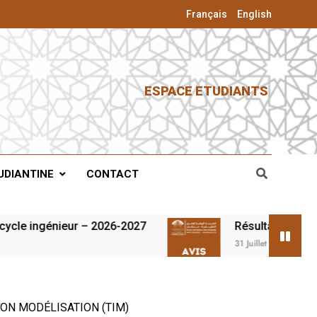
Français
English
ESPACE ETUDIANTS
UDIANTINE
CONTACT
génieur – 2026-2027
Résultats du concours d
31 Juillet 2026
ON MODÉLISATION (TIM)