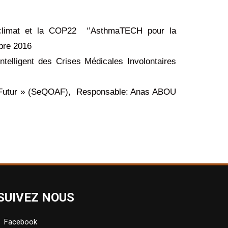
e climat et la COP22 ‘’AsthmaTECH pour la
bre 2016
telligent des Crises Médicales Involontaires
 du Futur » (SeQOAF), Responsable: Anas ABOU
SUIVEZ NOUS
Facebook