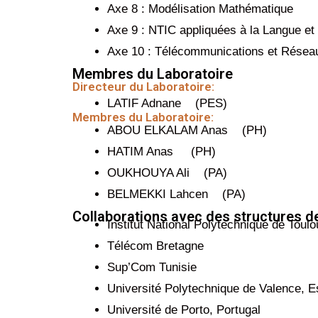
Axe 8 : Modélisation Mathématique
Axe 9 : NTIC appliquées à la Langue et
Axe 10 : Télécommunications et Résea
Membres du Laboratoire
Directeur du Laboratoire:
LATIF Adnane (PES)
Membres du Laboratoire:
ABOU ELKALAM Anas (PH)
HATIM Anas (PH)
OUKHOUYA Ali (PA)
BELMEKKI Lahcen (PA)
Collaborations avec des structures d
Institut National Polytechnique de Toul
Télécom Bretagne
Sup’Com Tunisie
Université Polytechnique de Valence, 
Université de Porto, Portugal