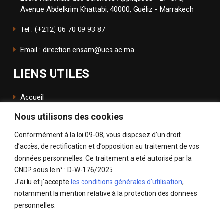
Avenue Abdelkrim Khattabi, 40000, Guéliz - Marrakech
Tél : (+212) 06 70 09 93 87
Email : direction.ensam@uca.ac.ma
LIENS UTILES
Accueil
Nous utilisons des cookies
L'école
Conformément à la loi 09-08, vous disposez d’un droit
ENSApp
d’accès, de rectification et d’opposition au traitement de vos
données personnelles. Ce traitement a été autorisé par la
SUIVEZ NOUS
CNDP sous le n° : D-W-176/2025
J'ai lu et j'accepte
les conditions générales d'utilisation
,
Facebook
notamment la mention relative à la protection des donnees
Instagram
personnelles.